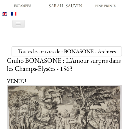
Basculer
la
navigation
ACCUEIL
GALERIE
Toutes les œuvres de : BONASONE - Archives
Giulio BONASONE : L’Amour surpris dans
SALONS
les Champs-Élysées - 1563
CATALOGUES
ESTAMPES ANCIENNES
VENDU
ESTAMPES MODERNES
ARCHIVES
ACHATS DES MUSÉES
CONTACT