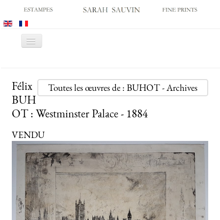
Basculer
la
navigation
ACCUEIL
Félix
GALERIE
Toutes les œuvres de : BUHOT - Archives
BUH
SALONS
OT : Westminster Palace - 1884
CATALOGUES
VENDU
ESTAMPES ANCIENNES
ESTAMPES MODERNES
ARCHIVES
ACHATS DES MUSÉES
CONTACT