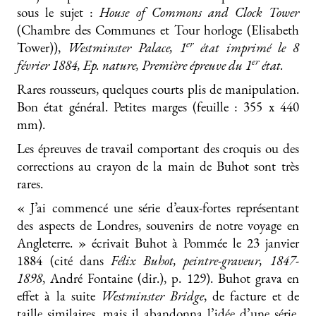
sous le sujet :
House of Commons and Clock Tower
(Chambre des Communes et Tour horloge (Elisabeth
er
Tower)),
Westminster Palace, 1
état imprimé le 8
er
février 1884, Ep. nature, Première épreuve du 1
état.
Rares rousseurs, quelques courts plis de manipulation.
Bon état général. Petites marges (feuille : 355 x 440
mm).
Les épreuves de travail comportant des croquis ou des
corrections au crayon de la main de Buhot sont très
rares.
« J’ai commencé une série d’eaux-fortes représentant
des aspects de Londres, souvenirs de notre voyage en
Angleterre. » écrivait Buhot à Pommée le 23 janvier
1884 (cité dans
Félix Buhot, peintre-graveur, 1847-
1898
, André Fontaine (dir.), p. 129). Buhot grava en
effet à la suite
Westminster Bridge
, de facture et de
taille similaires, mais il abandonna l’idée d’une série.