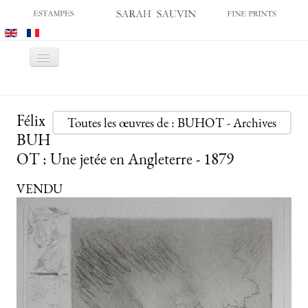
Basculer
la
navigation
ACCUEIL
Félix
GALERIE
Toutes les œuvres de : BUHOT - Archives
BUH
SALONS
OT : Une jetée en Angleterre - 1879
CATALOGUES
VENDU
ESTAMPES ANCIENNES
ESTAMPES MODERNES
ARCHIVES
ACHATS DES MUSÉES
CONTACT