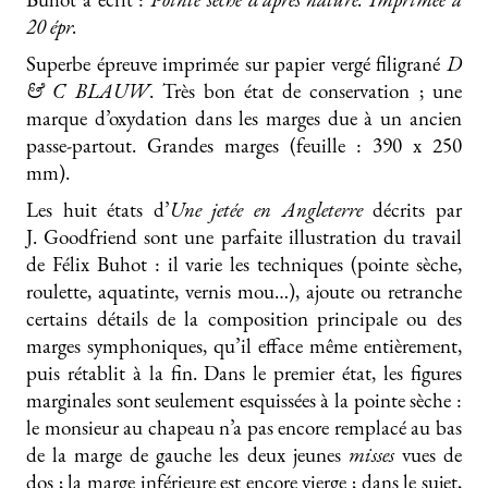
20 épr.
Superbe épreuve imprimée sur papier vergé filigrané
D
& C BLAUW
. Très bon état de conservation ; une
marque d’oxydation dans les marges due à un ancien
passe-partout. Grandes marges (feuille : 390 x 250
mm).
Les huit états d’
Une jetée en Angleterre
décrits par
J. Goodfriend sont une parfaite illustration du travail
de Félix Buhot : il varie les techniques (pointe sèche,
roulette, aquatinte, vernis mou…), ajoute ou retranche
certains détails de la composition principale ou des
marges symphoniques, qu’il efface même entièrement,
puis rétablit à la fin. Dans le premier état, les figures
marginales sont seulement esquissées à la pointe sèche :
le monsieur au chapeau n’a pas encore remplacé au bas
de la marge de gauche les deux jeunes
misses
vues de
dos ; la marge inférieure est encore vierge ; dans le sujet,