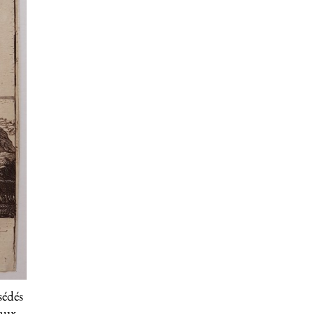
sédés
eaux