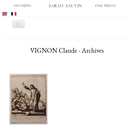
Basculer
la
navigation
ACCUEIL
VIGNON Claude - Archives
GALERIE
SALONS
CATALOGUES
ESTAMPES ANCIENNES
ESTAMPES MODERNES
ARCHIVES
ACHATS DES MUSÉES
CONTACT