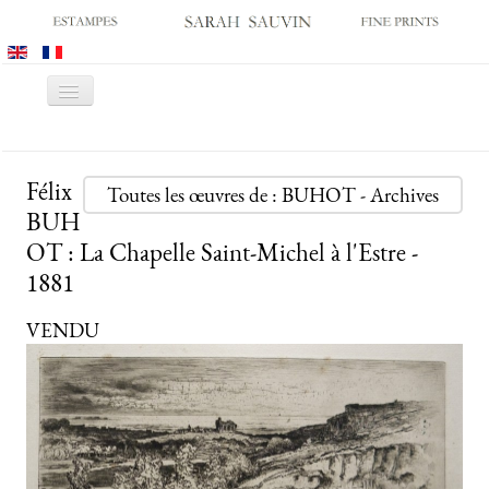
Basculer
la
navigation
ACCUEIL
Félix
GALERIE
Toutes les œuvres de : BUHOT - Archives
BUH
SALONS
OT : La Chapelle Saint-Michel à l'Estre -
CATALOGUES
1881
ESTAMPES ANCIENNES
VENDU
ESTAMPES MODERNES
ARCHIVES
ACHATS DES MUSÉES
CONTACT