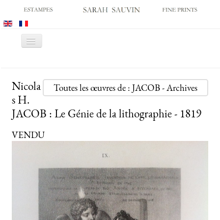
Basculer
la
navigation
ACCUEIL
Nicola
GALERIE
Toutes les œuvres de : JACOB - Archives
s H.
SALONS
JACOB : Le Génie de la lithographie - 1819
CATALOGUES
VENDU
ESTAMPES ANCIENNES
ESTAMPES MODERNES
ARCHIVES
ACHATS DES MUSÉES
CONTACT