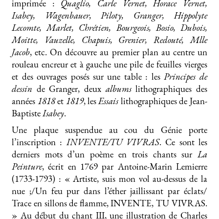
imprimée :
Quaglio, Carle Vernet, Horace Vernet,
Isabey, Wagenbauer, Piloty, Granger, Hippolyte
Lecomte, Marlet, Chrétien, Bourgeois, Bosio, Dubois,
Moitte, Vauzelle, Chapuis, Grenier, Redouté, Mlle
Jacob
, etc. On découvre au premier plan au centre un
rouleau encreur et à gauche une pile de feuilles vierges
et des ouvrages posés sur une table : les
Principes de
dessin
de Granger, deux
albums
lithographiques des
années
1818
et
1819
, les
Essais
lithographiques de Jean-
Baptiste
Isabey
.
Une plaque suspendue au cou du Génie porte
l’inscription :
INVENTE/TU VIVRAS
. Ce sont les
derniers mots d’un poème en trois chants sur
La
Peinture
, écrit en 1769 par Antoine-Marin Lemierre
(1733-1793) : « Artiste, suis mon vol au-dessus de la
nue ;/Un feu pur dans l’éther jaillissant par éclats/
Trace en sillons de flamme, INVENTE, TU VIVRAS.
» Au début du chant III, une illustration de Charles