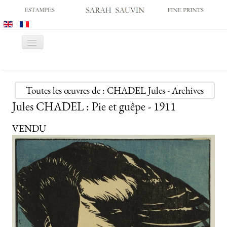
Basculer
la
navigation
ACCUEIL
GALERIE
Toutes les œuvres de : CHADEL Jules - Archives
Jules CHADEL : Pie et guêpe - 1911
SALONS
CATALOGUES
VENDU
ESTAMPES ANCIENNES
ESTAMPES MODERNES
ARCHIVES
ACHATS DES MUSÉES
CONTACT