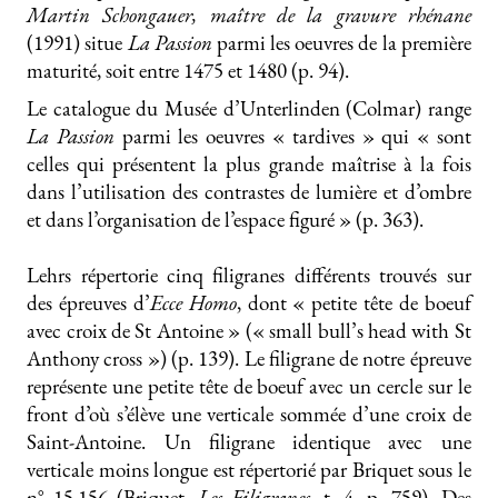
Martin Schongauer, maître de la gravure rhénane
(1991) situe
La Passion
parmi les oeuvres de la première
maturité, soit entre 1475 et 1480 (p. 94).
Le catalogue du Musée d’Unterlinden (Colmar) range
La Passion
parmi les oeuvres « tardives » qui « sont
celles qui présentent la plus grande maîtrise à la fois
dans l’utilisation des contrastes de lumière et d’ombre
et dans l’organisation de l’espace figuré » (p. 363).
Lehrs répertorie cinq filigranes différents trouvés sur
des épreuves d’
Ecce Homo
, dont « petite tête de boeuf
avec croix de St Antoine » (« small bull’s head with St
Anthony cross ») (p. 139). Le filigrane de notre épreuve
représente une petite tête de boeuf avec un cercle sur le
front d’où s’élève une verticale sommée d’une croix de
Saint-Antoine. Un filigrane identique avec une
verticale moins longue est répertorié par Briquet sous le
n° 15.156 (Briquet,
Les Filigranes
, t. 4, p. 759). Des