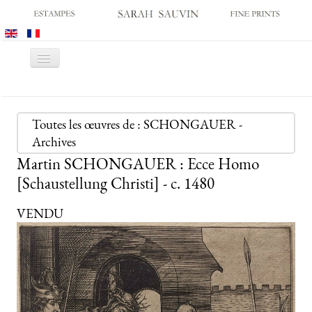
Basculer
la
navigation
ACCUEIL
GALERIE
Toutes les œuvres de : SCHONGAUER -
Archives
SALONS
Martin SCHONGAUER : Ecce Homo
CATALOGUES
[Schaustellung Christi] - c. 1480
ESTAMPES ANCIENNES
VENDU
ESTAMPES MODERNES
ARCHIVES
ACHATS DES MUSÉES
CONTACT