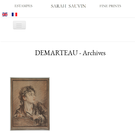
Basculer
la
navigation
ACCUEIL
DEMARTEAU - Archives
GALERIE
SALONS
CATALOGUES
ESTAMPES ANCIENNES
ESTAMPES MODERNES
ARCHIVES
ACHATS DES MUSÉES
CONTACT