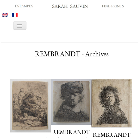
Basculer
la
navigation
ACCUEIL
REMBRANDT - Archives
GALERIE
SALONS
CATALOGUES
ESTAMPES ANCIENNES
ESTAMPES MODERNES
ARCHIVES
ACHATS DES MUSÉES
CONTACT
REMBRANDT
REMBRANDT