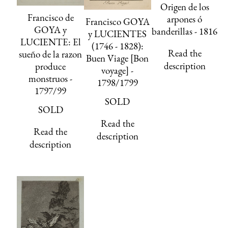
Origen de los
Francisco de
arpones ó
Francisco GOYA
GOYA y
banderillas - 1816
y LUCIENTES
LUCIENTE: El
(1746 - 1828):
Read the
sueño de la razon
Buen Viage [Bon
description
produce
voyage] -
monstruos -
1798/1799
1797/99
SOLD
SOLD
Read the
Read the
description
description