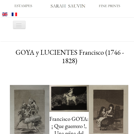
Toggle
Navigation
HOME
GOYA y LUCIENTES Francisco (1746 -
GALLERY
1828)
PRINT FAIRS
CATALOGUES
OLD MASTER PRINTS
MODERN PRINTS
ARCHIVES
MUSEUM SALES
Francisco GOYA:
CONTACT US
¡ Que guerrero !,
Una reïna del