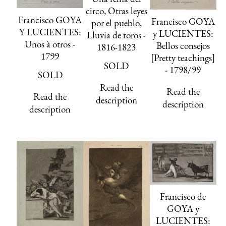
circo, Otras leyes
Francisco GOYA
Francisco GOYA
por el pueblo,
Y LUCIENTES:
y LUCIENTES:
Lluvia de toros -
Unos à otros -
Bellos consejos
1816-1823
1799
[Pretty teachings]
SOLD
- 1798/99
SOLD
Read the
Read the
Read the
description
description
description
Francisco de
GOYA y
LUCIENTES: