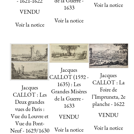
de la Guerre -
- 1621-1622
Voir la notice
1633
VENDU
Voir la notice
Voir la notice
Jacques
Jacques
CALLOT (1592 -
CALLOT : La
1635) : Les
Jacques
Foire de
Grandes Misères
CALLOT : Les
l’Impruneta, 2e
de la Guerre -
Deux grandes
planche - 1622
1633
vues de Paris :
VENDU
Vue du Louvre et
VENDU
Vue du Pont-
Voir la notice
Voir la notice
Neuf - 1629/1630