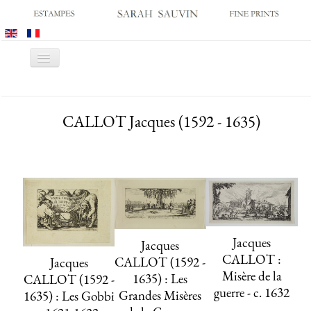
Basculer
la
navigation
ACCUEIL
CALLOT Jacques (1592 - 1635)
GALERIE
SALONS
CATALOGUES
ESTAMPES ANCIENNES
ESTAMPES MODERNES
ARCHIVES
Jacques
Jacques
CALLOT :
CALLOT (1592 -
Jacques
ACHATS DES MUSÉES
Misère de la
1635) : Les
CALLOT (1592 -
CONTACT
guerre - c. 1632
Grandes Misères
1635) : Les Gobbi