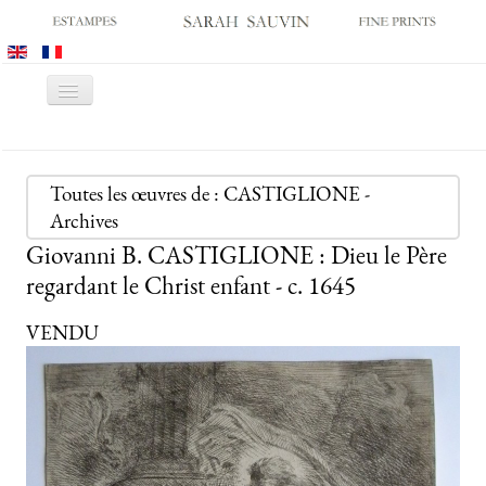
Basculer
la
navigation
ACCUEIL
GALERIE
Toutes les œuvres de : CASTIGLIONE -
Archives
SALONS
Giovanni B. CASTIGLIONE : Dieu le Père
CATALOGUES
regardant le Christ enfant - c. 1645
ESTAMPES ANCIENNES
VENDU
ESTAMPES MODERNES
ARCHIVES
ACHATS DES MUSÉES
CONTACT