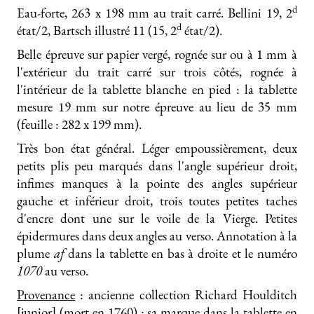
d
Eau-forte, 263 x 198 mm au trait carré. Bellini 19, 2
d
état/2, Bartsch illustré 11 (15, 2
état/2).
Belle épreuve sur papier vergé, rognée sur ou à 1 mm à
l'extérieur du trait carré sur trois côtés, rognée à
l'intérieur de la tablette blanche en pied : la tablette
mesure 19 mm sur notre épreuve au lieu de 35 mm
(feuille : 282 x 199 mm).
Très bon état général. Léger empoussièrement, deux
petits plis peu marqués dans l'angle supérieur droit,
infimes manques à la pointe des angles supérieur
gauche et inférieur droit, trois toutes petites taches
d'encre dont une sur le voile de la Vierge. Petites
épidermures dans deux angles au verso. Annotation à la
plume
af
dans la tablette en bas à droite et le numéro
1070
au verso.
Provenance
: ancienne collection Richard Houlditch
[junior] (mort en 1760) : sa marque dans la tablette en