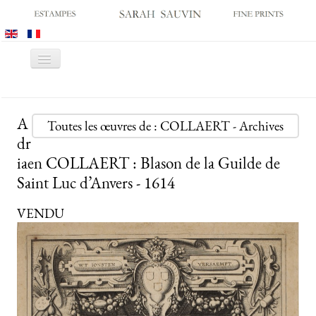
Basculer
la
navigation
ACCUEIL
A
GALERIE
Toutes les œuvres de : COLLAERT - Archives
dr
SALONS
iaen COLLAERT : Blason de la Guilde de
CATALOGUES
Saint Luc d’Anvers - 1614
ESTAMPES ANCIENNES
VENDU
ESTAMPES MODERNES
ARCHIVES
ACHATS DES MUSÉES
CONTACT