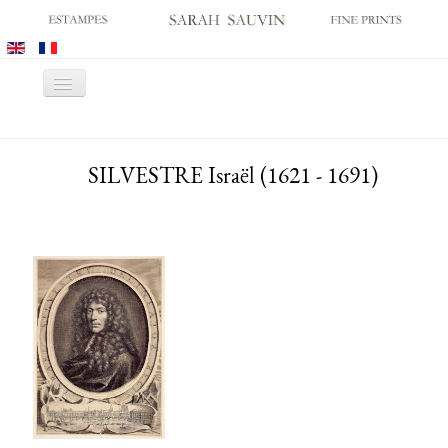
Basculer
la
navigation
ACCUEIL
SILVESTRE Israël (1621 - 1691)
GALERIE
SALONS
CATALOGUES
ESTAMPES ANCIENNES
ESTAMPES MODERNES
ARCHIVES
ACHATS DES MUSÉES
CONTACT