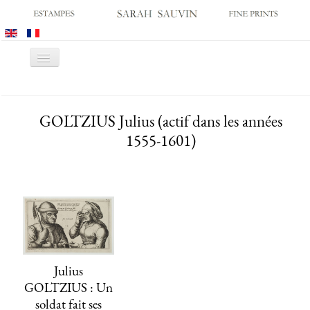
Basculer
la
navigation
ACCUEIL
GOLTZIUS Julius (actif dans les années
GALERIE
1555-1601)
SALONS
CATALOGUES
ESTAMPES ANCIENNES
ESTAMPES MODERNES
ARCHIVES
ACHATS DES MUSÉES
Julius
CONTACT
GOLTZIUS : Un
soldat fait ses