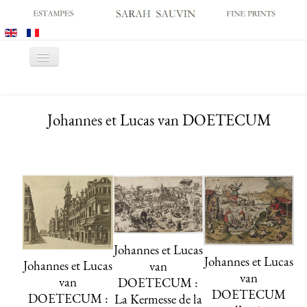
Basculer
la
navigation
ACCUEIL
Johannes et Lucas van DOETECUM
GALERIE
SALONS
CATALOGUES
ESTAMPES ANCIENNES
ESTAMPES MODERNES
ARCHIVES
Johannes et Lucas
ACHATS DES MUSÉES
Johannes et Lucas
Johannes et Lucas
van
van
van
DOETECUM :
CONTACT
DOETECUM
DOETECUM :
La Kermesse de la