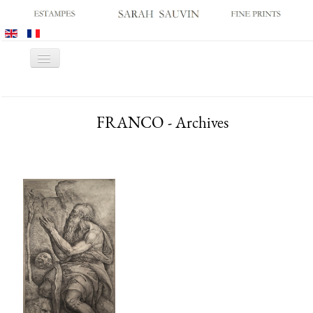
Basculer
la
navigation
ACCUEIL
FRANCO - Archives
GALERIE
SALONS
CATALOGUES
ESTAMPES ANCIENNES
ESTAMPES MODERNES
ARCHIVES
ACHATS DES MUSÉES
CONTACT