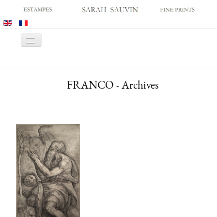
Basculer
la
navigation
ACCUEIL
FRANCO - Archives
GALERIE
SALONS
CATALOGUES
ESTAMPES ANCIENNES
ESTAMPES MODERNES
ARCHIVES
ACHATS DES MUSÉES
CONTACT