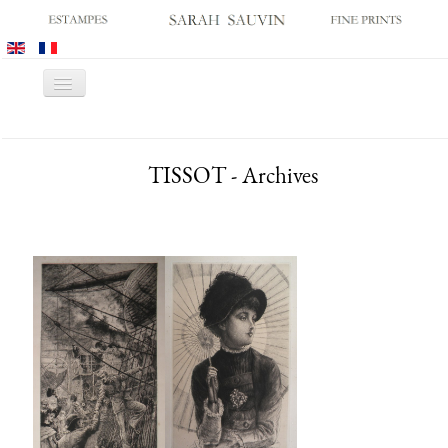
Basculer
la
navigation
ACCUEIL
TISSOT - Archives
GALERIE
SALONS
CATALOGUES
ESTAMPES ANCIENNES
ESTAMPES MODERNES
ARCHIVES
ACHATS DES MUSÉES
CONTACT