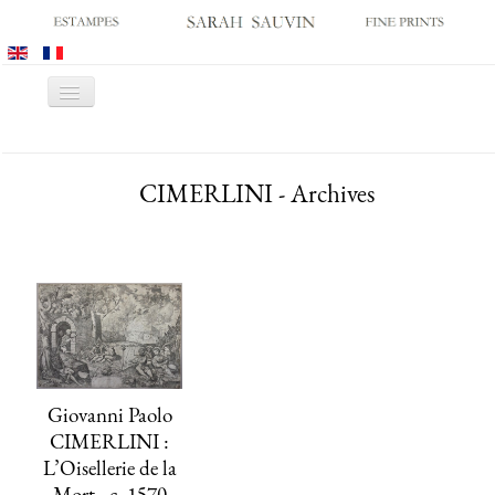
Basculer
la
navigation
ACCUEIL
CIMERLINI - Archives
GALERIE
SALONS
CATALOGUES
ESTAMPES ANCIENNES
ESTAMPES MODERNES
ARCHIVES
Giovanni Paolo
ACHATS DES MUSÉES
CIMERLINI :
CONTACT
L’Oisellerie de la
Mort - c. 1570